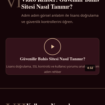
VI
yapılması gerektiğine işaret eder.
Sitesi Nasıl Tanınır?
Adım adım görsel anlatım ile lisans doğrulama
ve güvenlik kontrollerini öğren.
Güvenilir Bahis Sitesi Nasıl Tanınır?
Lisans doğrulama, SSL kontrolü ve kullanıcı yorumu analizi — adım
4:32
adım rehber