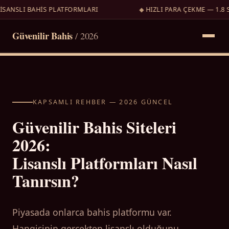
I BAHIS PLATFORMLARI
HIZLI PARA ÇEKME — 1.8 SANIYE
Güvenilir Bahis
/ 2026
KAPSAMLI REHBER — 2026 GÜNCEL
Güvenilir Bahis Siteleri
2026:
Lisanslı Platformları Nasıl
Tanırsın?
Piyasada onlarca bahis platformu var.
Hangisinin gerçekten lisanslı olduğunu,