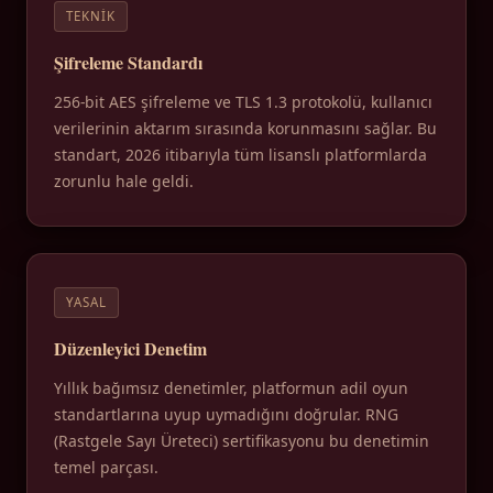
TEKNIK
Şifreleme Standardı
256-bit AES şifreleme ve TLS 1.3 protokolü, kullanıcı
verilerinin aktarım sırasında korunmasını sağlar. Bu
standart, 2026 itibarıyla tüm lisanslı platformlarda
zorunlu hale geldi.
YASAL
Düzenleyici Denetim
Yıllık bağımsız denetimler, platformun adil oyun
standartlarına uyup uymadığını doğrular. RNG
(Rastgele Sayı Üreteci) sertifikasyonu bu denetimin
temel parçası.