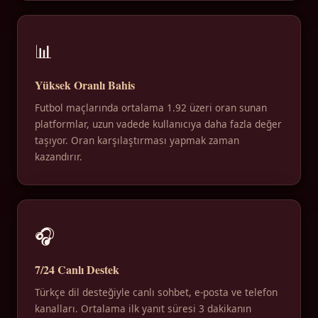
📊
Yüksek Oranlı Bahis
Futbol maçlarında ortalama 1.92 üzeri oran sunan
platformlar, uzun vadede kullanıcıya daha fazla değer
taşıyor. Oran karşılaştırması yapmak zaman
kazandırır.
🎧
7/24 Canlı Destek
Türkçe dil desteğiyle canlı sohbet, e-posta ve telefon
kanalları. Ortalama ilk yanıt süresi 3 dakikanın