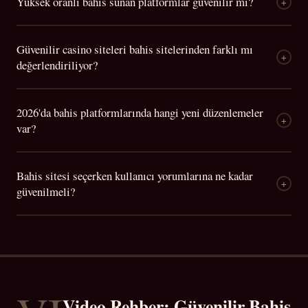
Yüksek oranlı bahis sunan platformlar güvenilir mi?
+
zorunludur. Önce platformun iç itiraz sürecini
kısıtlamaları da dikkatle incelenmeli.
başlatmalısın. Çözüme kavuşmazsa, platformun lisans
Yüksek oranlar tek başına güvenilirlik göstergesi değil.
aldığı düzenleyici kuruma şikayette bulunabilirsin. MGA
Güvenilir casino siteleri bahis sitelerinden farklı mı
Bazı platformlar kullanıcı çekmek için gerçekçi olmayan
+
ve UKGC bu süreçleri resmi olarak yönetir.
değerlendiriliyor?
oranlar sunar ama para çekme aşamasında sorun çıkarır.
Oranları değerlendirirken lisans durumu ve kullanıcı
Temel güvenlik ve lisans kriterleri aynı. Ancak casino
yorumlarıyla birlikte ele almak daha sağlıklı bir tablo
2026'da bahis platformlarında hangi yeni düzenlemeler
siteleri için RNG sertifikasyonu çok daha kritik çünkü oyun
+
ortaya koyar.
var?
sonuçları tamamen algoritmaya dayanıyor. Ayrıca casino
platformlarında oyun sağlayıcısı lisansları da incelenmeli;
2026 itibarıyla MGA ve UKGC, KYC (Müşteriyi Tanı)
NetEnt, Microgaming veya Pragmatic Play gibi tanınan
Bahis sitesi seçerken kullanıcı yorumlarına ne kadar
süreçlerini sıkılaştırdı. Hesap açılışında kimlik doğrulama
+
sağlayıcılarla çalışan platformlar genellikle daha sıkı
güvenilmeli?
artık zorunlu. Ayrıca sorumlu oyun araçlarının daha
denetim altında.
görünür konumlarda sunulması ve kullanıcı harcama
Doğrulanmış kullanıcı yorumları değerli bir veri kaynağı
limitlerinin proaktif olarak hatırlatılması da yeni
ama tek başına yeterli değil. Yorumların tarih dağılımı,
gereksinimlere dahil edildi.
yorum içerikleri ve platform yanıtları birlikte
değerlendirilmeli. Tek tip olumlu yorumlar veya belirli bir
dönemde yoğunlaşan şikayetler, daha derin bir araştırma
Video Rehber: Güvenilir Bahis