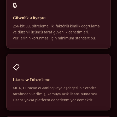
🔒
Güvenlik Altyapısı
256-bit SSL şifreleme, iki faktörlü kimlik doğrulama
ve düzenli üçüncü taraf güvenlik denetimleri.
Verilerinin korunması için minimum standart bu.
📋
Lisans ve Düzenleme
MGA, Curaçao eGaming veya eşdeğeri bir otorite
tarafından verilmiş, kamuya açık lisans numarası.
Lisans yoksa platform denetlenmiyor demektir.