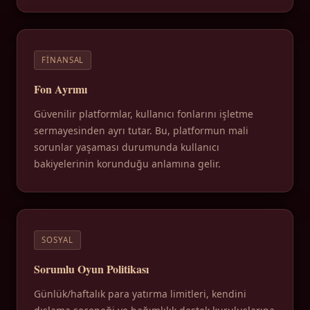
FINANSAL
Fon Ayrımı
Güvenilir platformlar, kullanıcı fonlarını işletme
sermayesinden ayrı tutar. Bu, platformun mali
sorunlar yaşaması durumunda kullanıcı
bakiyelerinin korunduğu anlamına gelir.
SOSYAL
Sorumlu Oyun Politikası
Günlük/haftalık para yatırma limitleri, kendini