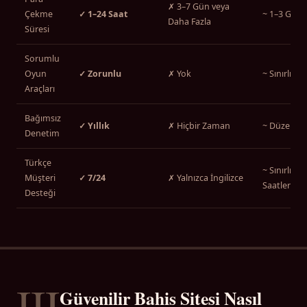
✗ 3–7 Gün veya
Çekme
✓ 1–24 Saat
~ 1–3 Gün
Daha Fazla
Süresi
Sorumlu
Oyun
✓ Zorunlu
✗ Yok
~ Sınırlı
Araçları
Bağımsız
✓ Yıllık
✗ Hiçbir Zaman
~ Düzensiz
Denetim
Türkçe
~ Sınırlı
Müşteri
✓ 7/24
✗ Yalnızca İngilizce
Saatler
Desteği
III
Güvenilir Bahis Sitesi Nasıl