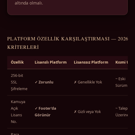
altında olmalı.
PLATFORM ÖZELLIK KARŞILAŞTIRMASI — 2026
KRITERLERI
Özellik
Lisanslı Platform
Lisanssız Platform
Kısmi Uy
256-bit
~ Eski
SSL
✓ Zorunlu
✗ Genellikle Yok
Sürüm
Şifreleme
Kamuya
Açık
✓ Footer'da
~ Talep
✗ Gizli veya Yok
Lisans
Görünür
Üzerine
No.
Para