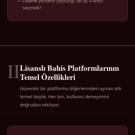
Ödeme yöntemi çeşitliliği: en az 4 farklı
seçenek?
II
Lisanslı Bahis Platformlarının
Temel Özellikleri
Güvenilir bir platformu diğerlerinden ayıran altı
temel başlık. Her biri, kullanıcı deneyimini
doğrudan etkiliyor.