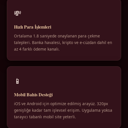
💸
Hızlı Para İşlemleri
Ortalama 1.8 saniyede onaylanan para çekme
talepleri. Banka havalesi, kripto ve e-cüzdan dahil en
az 4 farklı ödeme kanalı.
📱
Mobil Bahis Desteği
iOS ve Android için optimize edilmiş arayüz. 320px
genişliğe kadar tam işlevsel erişim. Uygulama yoksa
tarayıcı tabanlı mobil site yeterli.