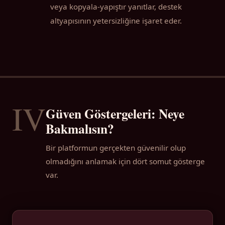
veya kopyala-yapıştır yanıtlar, destek
altyapısının yetersizliğine işaret eder.
IV
Güven Göstergeleri: Neye
Bakmalısın?
Bir platformun gerçekten güvenilir olup
olmadığını anlamak için dört somut gösterge
var.