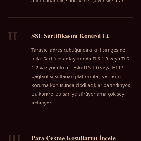
adımı atlamak, sonraki her şeyi riske atar.
II
SSL Sertifikasını Kontrol Et
Tarayıcı adres çubuğundaki kilit simgesine
tıkla. Sertifika detaylarında TLS 1.3 veya TLS
1.2 yazıyor olmalı. Eski TLS 1.0 veya HTTP
bağlantısı kullanan platformlar, verilerini
koruma konusunda ciddi açıklar barındırıyor.
Bu kontrol 30 saniye sürüyor ama çok şey
anlatıyor.
III
Para Çekme Koşullarını İncele