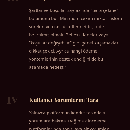
Şartlar ve koşullar sayfasında "para çekme"
bölümünü bul. Minimum çekim miktarı, işlem
süreleri ve olası ücretler net biçimde
belirtilmiş olmalı. Belirsiz ifadeler veya
"koşullar değişebilir" gibi genel kaçamaklar
dikkat çekici. Ayrıca hangi ödeme
yöntemlerinin desteklendiğini de bu
aşamada netleştir.
IV
Kullanıcı Yorumlarını Tara
Yalnızca platformun kendi sitesindeki
yorumlara bakma. Bağımsız inceleme
platformlarında son 6 aya ait yorumları