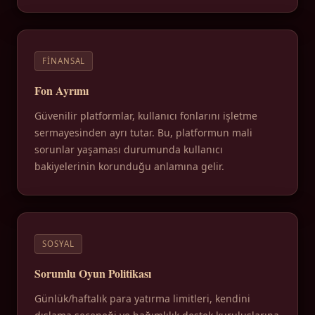
FINANSAL
Fon Ayrımı
Güvenilir platformlar, kullanıcı fonlarını işletme
sermayesinden ayrı tutar. Bu, platformun mali
sorunlar yaşaması durumunda kullanıcı
bakiyelerinin korunduğu anlamına gelir.
SOSYAL
Sorumlu Oyun Politikası
Günlük/haftalık para yatırma limitleri, kendini