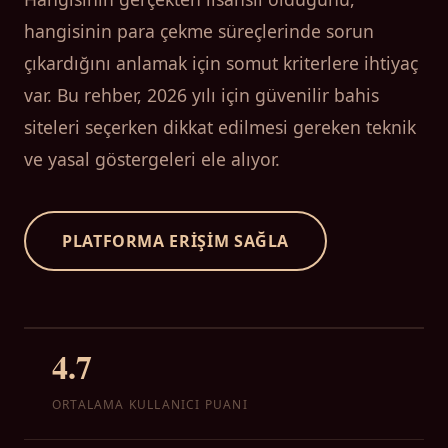
hangisinin para çekme süreçlerinde sorun
çıkardığını anlamak için somut kriterlere ihtiyaç
var. Bu rehber, 2026 yılı için güvenilir bahis
siteleri seçerken dikkat edilmesi gereken teknik
ve yasal göstergeleri ele alıyor.
PLATFORMA ERIŞIM SAĞLA
4.7
ORTALAMA KULLANICI PUANI