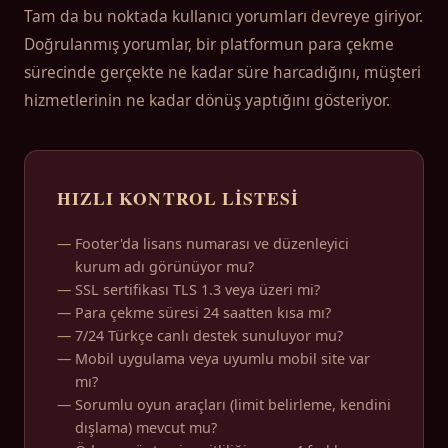
Tam da bu noktada kullanıcı yorumları devreye giriyor.
Doğrulanmış yorumlar, bir platformun para çekme
sürecinde gerçekte ne kadar süre harcadığını, müşteri
hizmetlerinin ne kadar dönüş yaptığını gösteriyor.
HIZLI KONTROL LISTESI
Footer'da lisans numarası ve düzenleyici
kurum adı görünüyor mu?
SSL sertifikası TLS 1.3 veya üzeri mi?
Para çekme süresi 24 saatten kısa mı?
7/24 Türkçe canlı destek sunuluyor mu?
Mobil uygulama veya uyumlu mobil site var
mı?
Sorumlu oyun araçları (limit belirleme, kendini
dışlama) mevcut mu?