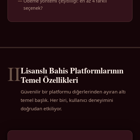
Ödeme yöntemi çeşitliliği: en az 4 farklı
seçenek?
II
Lisanslı Bahis Platformlarının
Temel Özellikleri
Güvenilir bir platformu diğerlerinden ayıran altı
temel başlık. Her biri, kullanıcı deneyimini
doğrudan etkiliyor.