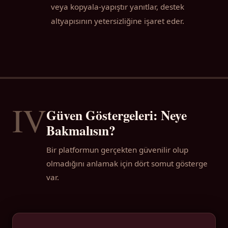
veya kopyala-yapıştır yanıtlar, destek
altyapısının yetersizliğine işaret eder.
IV
Güven Göstergeleri: Neye
Bakmalısın?
Bir platformun gerçekten güvenilir olup
olmadığını anlamak için dört somut gösterge
var.