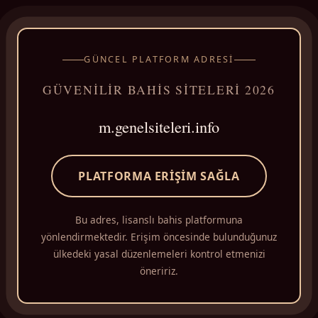
GÜNCEL PLATFORM ADRESI
GÜVENILIR BAHIS SITELERI 2026
m.genelsiteleri.info
PLATFORMA ERIŞIM SAĞLA
Bu adres, lisanslı bahis platformuna
yönlendirmektedir. Erişim öncesinde bulunduğunuz
ülkedeki yasal düzenlemeleri kontrol etmenizi
öneririz.