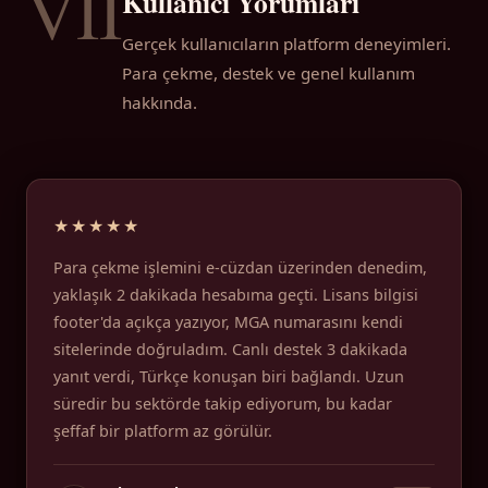
VII
Kullanıcı Yorumları
Gerçek kullanıcıların platform deneyimleri.
Para çekme, destek ve genel kullanım
hakkında.
★★★★★
Para çekme işlemini e-cüzdan üzerinden denedim,
yaklaşık 2 dakikada hesabıma geçti. Lisans bilgisi
footer'da açıkça yazıyor, MGA numarasını kendi
sitelerinde doğruladım. Canlı destek 3 dakikada
yanıt verdi, Türkçe konuşan biri bağlandı. Uzun
süredir bu sektörde takip ediyorum, bu kadar
şeffaf bir platform az görülür.