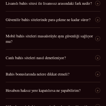
Lisanslı bahis sitesi ile lisanssız arasındaki fark nedir?
+
Lisanslı platformlar, düzenleyici bir otorite tarafından
Güvenilir bahis sitelerinde para çekme ne kadar sürer?
+
denetlenir ve belirli teknik standartları karşılamak
zorundadır. Bunlar arasında 256-bit şifreleme, adil oyun
E-cüzdan işlemleri genellikle 1.8 saniye ile birkaç dakika
sertifikasyonu ve fon ayrımı yer alır. Lisanssız
Mobil bahis siteleri masaüstüyle aynı güvenliği sağlıyor
arasında tamamlanır. Banka havalesi 1–3 iş günü sürebilir.
+
platformlarda ise bu denetim mekanizması yoktur;
mu?
Kripto para çekimleri ise ağ yoğunluğuna bağlı olarak
dolayısıyla para çekme sorunları ve hesap kapatma
değişir. Şüpheci olmak gerekirse: 24 saati aşan e-cüzdan
Güvenilir platformlarda mobil ve masaüstü aynı SSL
riskleri çok daha yüksektir.
çekimleri, platformda bir sorun olduğuna işaret edebilir.
Canlı bahis siteleri nasıl denetleniyor?
+
sertifikasını ve şifreleme standardını kullanır. Ancak halka
açık Wi-Fi ağlarında bağlantı kurarken ek dikkat gerekir.
Canlı bahis siteleri, düzenleyici kurumların yıllık
VPN kullanımı bu tür bağlantılarda ek bir koruma katmanı
Bahis bonuslarında nelere dikkat etmeli?
+
denetimine ek olarak eCOGRA veya iTech Labs gibi
sağlar.
bağımsız test kuruluşları tarafından da incelenir. Bu
Bonus şartlarındaki çevrim gereksinimleri (wagering
kuruluşlar, oranların adilliğini ve RNG sistemlerinin
Hesabım haksız yere kapatılırsa ne yapabilirim?
+
requirements) kritik bir gösterge. 30x ve üzeri çevrim
doğruluğunu doğrular. Sertifika logoları genellikle
koşulları, bonusun pratikte kullanılmasını zorlaştırır.
footer'da yer alır.
Lisanslı platformlarda anlaşmazlık çözüm mekanizması
Ayrıca bonusun hangi oyunlarda geçerli olduğu ve süre