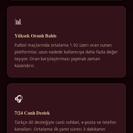
📊
Yüksek Oranlı Bahis
Futbol maçlarında ortalama 1.92 üzeri oran sunan
platformlar, uzun vadede kullanıcıya daha fazla değer
taşıyor. Oran karşılaştırması yapmak zaman
kazandırır.
🎧
7/24 Canlı Destek
Türkçe dil desteğiyle canlı sohbet, e-posta ve telefon
kanalları. Ortalama ilk yanıt süresi 3 dakikanın