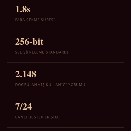
1.8s
PARA ÇEKME SÜRESI
256-bit
SSL ŞIFRELEME STANDARDI
2.148
DOĞRULANMIŞ KULLANICI YORUMU
7/24
CANLI DESTEK ERIŞIMI