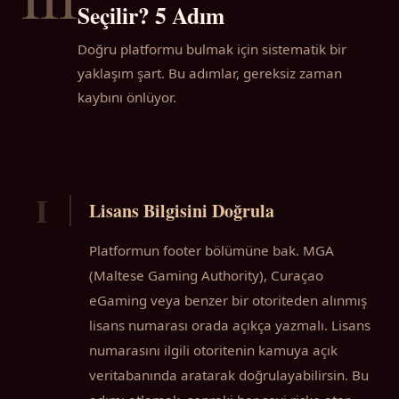
Seçilir? 5 Adım
Doğru platformu bulmak için sistematik bir
yaklaşım şart. Bu adımlar, gereksiz zaman
kaybını önlüyor.
I
Lisans Bilgisini Doğrula
Platformun footer bölümüne bak. MGA
(Maltese Gaming Authority), Curaçao
eGaming veya benzer bir otoriteden alınmış
lisans numarası orada açıkça yazmalı. Lisans
numarasını ilgili otoritenin kamuya açık
veritabanında aratarak doğrulayabilirsin. Bu