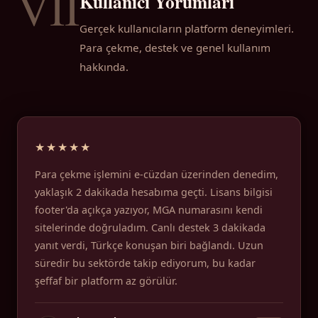
VII
Kullanıcı Yorumları
Gerçek kullanıcıların platform deneyimleri.
Para çekme, destek ve genel kullanım
hakkında.
★★★★★
Para çekme işlemini e-cüzdan üzerinden denedim,
yaklaşık 2 dakikada hesabıma geçti. Lisans bilgisi
footer'da açıkça yazıyor, MGA numarasını kendi
sitelerinde doğruladım. Canlı destek 3 dakikada
yanıt verdi, Türkçe konuşan biri bağlandı. Uzun
süredir bu sektörde takip ediyorum, bu kadar
şeffaf bir platform az görülür.