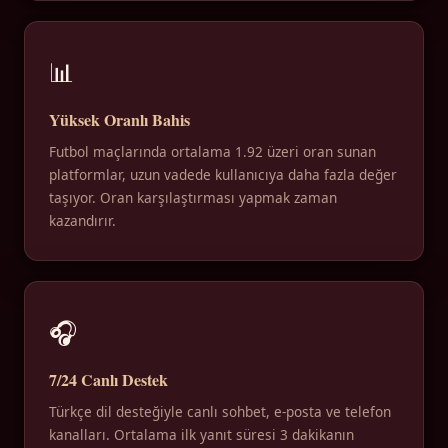
📊
Yüksek Oranlı Bahis
Futbol maçlarında ortalama 1.92 üzeri oran sunan
platformlar, uzun vadede kullanıcıya daha fazla değer
taşıyor. Oran karşılaştırması yapmak zaman
kazandırır.
🎧
7/24 Canlı Destek
Türkçe dil desteğiyle canlı sohbet, e-posta ve telefon
kanalları. Ortalama ilk yanıt süresi 3 dakikanın