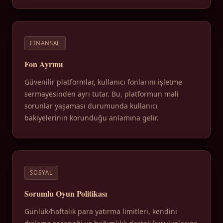
FINANSAL
Fon Ayrımı
Güvenilir platformlar, kullanıcı fonlarını işletme
sermayesinden ayrı tutar. Bu, platformun mali
sorunlar yaşaması durumunda kullanıcı
bakiyelerinin korunduğu anlamına gelir.
SOSYAL
Sorumlu Oyun Politikası
Günlük/haftalık para yatırma limitleri, kendini