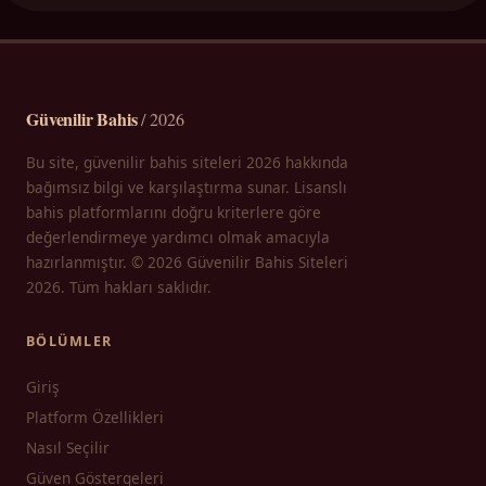
Güvenilir Bahis
/ 2026
Bu site, güvenilir bahis siteleri 2026 hakkında
bağımsız bilgi ve karşılaştırma sunar. Lisanslı
bahis platformlarını doğru kriterlere göre
değerlendirmeye yardımcı olmak amacıyla
hazırlanmıştır. © 2026 Güvenilir Bahis Siteleri
2026. Tüm hakları saklıdır.
BÖLÜMLER
Giriş
Platform Özellikleri
Nasıl Seçilir
Güven Göstergeleri