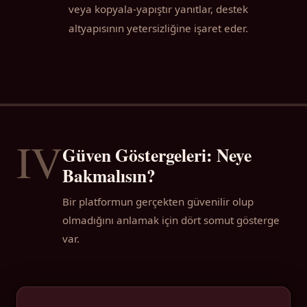
veya kopyala-yapıştır yanıtlar, destek
altyapısının yetersizliğine işaret eder.
IV
Güven Göstergeleri: Neye
Bakmalısın?
Bir platformun gerçekten güvenilir olup
olmadığını anlamak için dört somut gösterge
var.