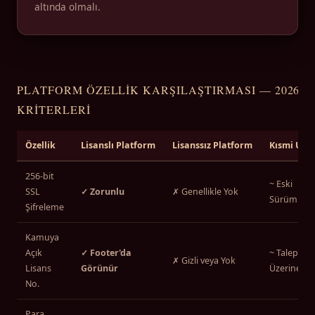
altında olmalı.
PLATFORM ÖZELLIK KARŞILAŞTIRMASI — 2026
KRITERLERI
Özellik
Lisanslı Platform
Lisanssız Platform
Kısmi Uy
256-bit
~ Eski
SSL
✓ Zorunlu
✗ Genellikle Yok
Sürüm
Şifreleme
Kamuya
Açık
✓ Footer'da
~ Talep
✗ Gizli veya Yok
Lisans
Görünür
Üzerine
No.
Para