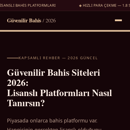
I BAHIS PLATFORMLARI
HIZLI PARA ÇEKME — 1.8 SANIYE
Güvenilir Bahis
/ 2026
KAPSAMLI REHBER — 2026 GÜNCEL
Güvenilir Bahis Siteleri
2026:
Lisanslı Platformları Nasıl
Tanırsın?
Piyasada onlarca bahis platformu var.
Hangisinin gerçekten lisanslı olduğunu,