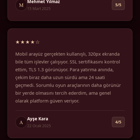
Mehmet Yılmaz
M
5/5
15 Mart 2025
★★★★☆
Mobil arayüz gerçekten kullanışlı, 320px ekranda
bile tüm işlevler çalışıyor. SSL sertifikasını kontrol
ettim, TLS 1.3 görünüyor. Para yatırma anında,
çekim biraz daha uzun sürdü ama 24 saati
geçmedi. Sorumlu oyun araçlarının daha görünür
bir yerde olmasını tercih ederdim, ama genel
olarak platform güven veriyor.
Ayşe Kara
A
4/5
22 Ocak 2025